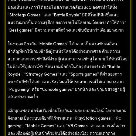
มองเห็น และการโต้ตอบในสภาพแวดล้อม 360 องศาทำให้ทั้ง
“Strategy Games” และ “Battle Royale” มีมิติใหม่ที่ลึกซึ้งและ
สมจริงมากขึ้น ความรู้สึกของการอยู่ในโลกเกมโดยตรงทำให้คำว่า
“Best games” มีความหมายที่กว้างและซับซ้อนกว่าเดิมอย่างมาก
ในขณะเดียวกัน “Mobile Games” ได้กลายเป็นแรงขับเคลื่อน
สำคัญที่ทำให้เกมเข้าถึงผู้คนทั่วโลกได้อย่างมหาศาล ด้วยความ
สะดวกและการเข้าถึงที่ง่าย ผู้เล่นสามารถเข้าสู่โลกเกมได้ทันทีโดย
ไม่ต้องใช้อุปกรณ์ซับซ้อน เกมมือถือในปัจจุบันรองรับทั้ง “Battle
Royale”, “Strategy Games” และ “Sports gsmes” ที่จำลองการ
แข่งขันกีฬาได้อย่างสมจริง ส่งผลให้ประสบการณ์ไม่แตกต่างจาก
“Pc gaming” หรือ “Console games” มากนัก และช่วยขยายฐานผู้
เล่นอย่างรวดเร็ว
เมื่อทุกแพลตฟอร์มเริ่มเชื่อมโยงกันผ่านระบบออนไลน์ โลกของเกม
จึงกลายเป็นระบบเดียวที่ไร้พรมแดน “PlayStation games”, “Pc
gaming”, “Mobile Games” และ “VR Games” ต่างสามารถสื่อสาร
และเชื่อมต่อผู้เล่นเข้าด้วยกันได้อย่างต่อเนื่อง ความแตกต่าง