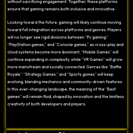
without sacrificing engagement. Together, these platforms
ensure that gaming remains both inclusive and innovative.
Looking toward the future, gaming will likely continue moving
toward full integration across platforms and genres. Players
will no longer see rigid divisions between “Pc gaming,”
“PlayStation games,” and “Console games,” as cross-play and
cloud systems become more dominant. “Mobile Games” will
continue expanding in complexity, while “VR Games” will grow
more mainstream and socially connected. Genres like “Battle
Royale,” “Strategy Games,” and “Sports gsmes” will keep
evolving, blending mechanics and community-driven features.
In this ever-changing landscape, the meaning of the “Best
games” will remain fluid, shaped by innovation and the limitless
creativity of both developers and players.