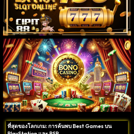
ที่สุดของโลกเกม: การค้นพบ Best Games บน
PlayStation และ PSP