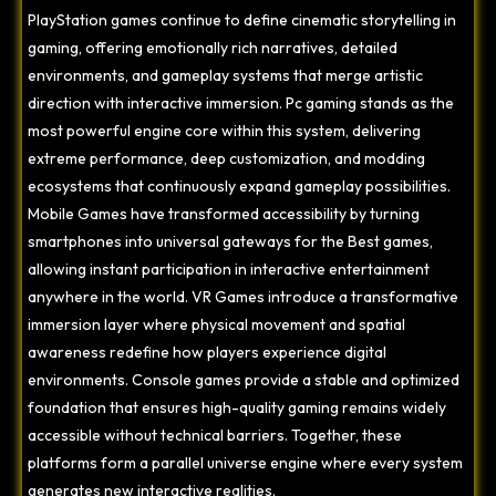
PlayStation games continue to define cinematic storytelling in
gaming, offering emotionally rich narratives, detailed
environments, and gameplay systems that merge artistic
direction with interactive immersion. Pc gaming stands as the
most powerful engine core within this system, delivering
extreme performance, deep customization, and modding
ecosystems that continuously expand gameplay possibilities.
Mobile Games have transformed accessibility by turning
smartphones into universal gateways for the Best games,
allowing instant participation in interactive entertainment
anywhere in the world. VR Games introduce a transformative
immersion layer where physical movement and spatial
awareness redefine how players experience digital
environments. Console games provide a stable and optimized
foundation that ensures high-quality gaming remains widely
accessible without technical barriers. Together, these
platforms form a parallel universe engine where every system
generates new interactive realities.