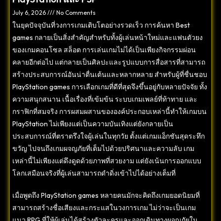
July 6, 2026
No Comments
ในยุคปัจจุบันที่วงการเกมเติบโตอย่างรวดเร็ว การค้นหา Best
games กลายเป็นสิ่งสำคัญสำหรับทั้งผู้เล่นหน้าใหม่และแฟนตัวยง
ของเกมคอนโซล
สล็อต
การเล่นเกมไม่ได้เป็นเพียงกิจกรรมผ่อน
คลายอีกต่อไป แต่กลายเป็นศิลปะและรูปแบบการสื่อสารที่สามารถ
สร้างประสบการณ์อันน่าตื่นเต้นและหลากหลาย สำหรับผู้ที่ชื่นชอบ
PlayStation games การเลือกเกมที่ดีที่สุดจึงขึ้นอยู่กับหลายปัจจัย ทั้ง
ความสนุกสนาน เนื้อเรื่องที่เข้มข้น ระบบเกมเพลย์ที่ท้าทาย และ
กราฟิกที่สมจริง การผสมผสานขององค์ประกอบเหล่านี้ทำให้เกมบน
PlayStation ไม่เพียงแต่เป็นความบันเทิงแต่ยังกลายเป็น
ประสบการณ์ที่ตราตรึงใจผู้เล่นในทุกวัย ตั้งแต่เกมแอ็กชันสุดระทึก
ขวัญ ไปจนถึงเกมผจญภัยที่เต็มไปด้วยปริศนาและความลับ เกม
เหล่านี้ไม่เพียงแต่ดึงดูดด้วยภาพที่สวยงาม แต่ยังเน้นการออกแบบ
โลกเสมือนจริงที่ผู้เล่นสามารถดำดิ่งเข้าไปได้อย่างเต็มที่
เมื่อพูดถึง PlayStation games หลายคนมักจะคิดถึงเกมยอดนิยมที่
สามารถสร้างชื่อเสียงและกระแสในวงการเกม ไม่ว่าจะเป็นเกม
แนว RPG ที่ให้ผู้เล่นได้สร้างตัวละครและออกเดินทางผจญภัยใน