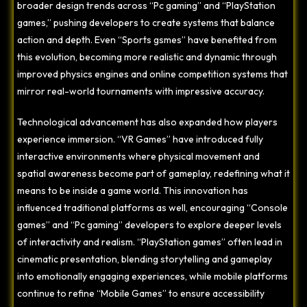
broader design trends across “Pc gaming” and “PlayStation
games,” pushing developers to create systems that balance
action and depth. Even “Sports gsmes” have benefited from
this evolution, becoming more realistic and dynamic through
improved physics engines and online competition systems that
mirror real-world tournaments with impressive accuracy.
Technological advancement has also expanded how players
experience immersion. “VR Games” have introduced fully
interactive environments where physical movement and
spatial awareness become part of gameplay, redefining what it
means to be inside a game world. This innovation has
influenced traditional platforms as well, encouraging “Console
games” and “Pc gaming” developers to explore deeper levels
of interactivity and realism. “PlayStation games” often lead in
cinematic presentation, blending storytelling and gameplay
into emotionally engaging experiences, while mobile platforms
continue to refine “Mobile Games” to ensure accessibility