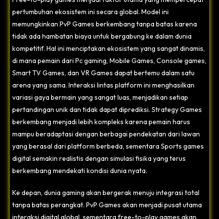
pertumbuhan ekosistem ini secara global. Model ini
memungkinkan PvP Games berkembang tanpa batas karena
tidak ada hambatan biaya untuk bergabung ke dalam dunia
kompetitif. Hal ini menciptakan ekosistem yang sangat dinamis,
di mana pemain dari Pc gaming, Mobile Games, Console games,
Smart TV Games, dan VR Games dapat bertemu dalam satu
arena yang sama. Interaksi lintas platform ini menghasilkan
variasi gaya bermain yang sangat luas, menjadikan setiap
pertandingan unik dan tidak dapat diprediksi. Strategy Games
berkembang menjadi lebih kompleks karena pemain harus
mampu beradaptasi dengan berbagai pendekatan dari lawan
yang berasal dari platform berbeda, sementara Sports games
digital semakin realistis dengan simulasi fisika yang terus
berkembang mendekati kondisi dunia nyata.
Ke depan, dunia gaming akan bergerak menuju integrasi total
tanpa batas perangkat. PvP Games akan menjadi pusat utama
interaksi digital global, sementara free-to-play games akan