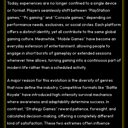
Today, experiences are no longer confined to a single device
or format. Players seamlessly shift between “PlayStation
games,” “Pc gaming,” and “Console games,” depending on
performance needs, exclusives, or social circles. Each platform
offers a distinct identity, yet all contribute to the same global
gaming culture. Meanwhile, “Mobile Games” have become an
everyday extension of entertainment, allowing people to
engage in short bursts of gameplay or extended sessions
whenever time allows, turning gaming into a continuous part of
modern life rather than a scheduled activity.
A major reason for this evolution is the diversity of genres
that now define the industry. Competitive formats like “Battle
Royale” have introduced high-intensity survival mechanics
where awareness and adaptability determine success. In
contrast, “Strategy Games” reward patience, foresight, and
calculated decision-making, offering a completely different
kind of satisfaction. These two extremes often influence