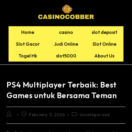
Home
casino
slot deposit
Slot Gacor
Judi Online
Slot Online
Togel Hk
slot5000
About Us
PS4 Multiplayer Terbaik: Best
Games untuk Bersama Teman
February 11, 2026
Uncategorized