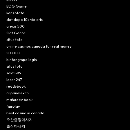
BDG Game
kenzototo
slot depo 10k via qris
alexis 500
Slot Gacor
situs toto
online casinos canada for real money
SLOTFB
bintangmpo login
situs toto
sakti889
laser 247
reddybook
allpanelexch
mahadev book
fairplay
best casino in canada
오산출장마사지
출장마사지