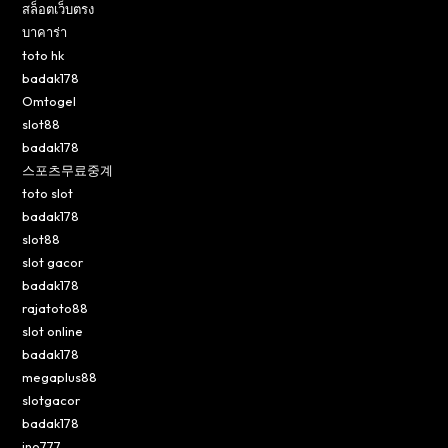
สล็อตเว็บตรง
บาคาร่า
toto hk
badak178
Omtogel
slot88
badak178
스포츠무료중계
toto slot
badak178
slot88
slot gacor
badak178
rajatoto88
slot online
badak178
megaplus88
slotgacor
badak178
ino777