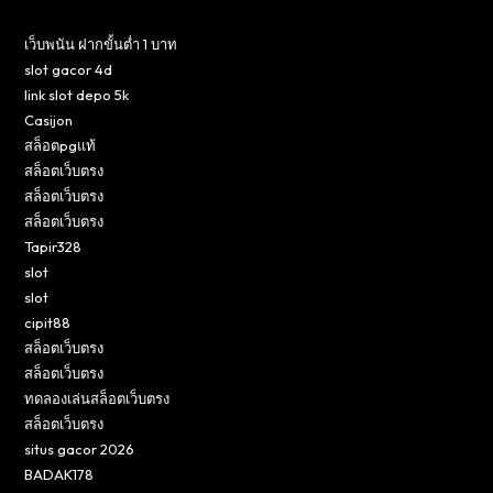
เว็บพนัน ฝากขั้นต่ำ 1 บาท
slot gacor 4d
link slot depo 5k
Casijon
สล็อตpgแท้
สล็อตเว็บตรง
สล็อตเว็บตรง
สล็อตเว็บตรง
Tapir328
slot
slot
cipit88
สล็อตเว็บตรง
สล็อตเว็บตรง
ทดลองเล่นสล็อตเว็บตรง
สล็อตเว็บตรง
situs gacor 2026
BADAK178