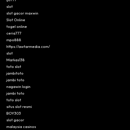
slot
slot gacor maxwin
Slot Online
togel online
ceria777
mpo888
https://awtarmedia.com/
slot
Markas138
toto slot
jambitoto
jambi toto
nagawin login
jambi toto
toto slot
situs slot resmi
BOY303
slot gacor
malaysia casinos