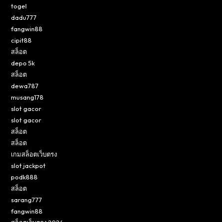
togel
dadu777
fangwin88
cipit88
สล็อต
depo 5k
สล็อต
dewa787
musang178
slot gacor
slot gacor
สล็อต
สล็อต
เกมสล็อตเว็บตรง
slot jackpot
podk888
สล็อต
sarang777
fangwin88