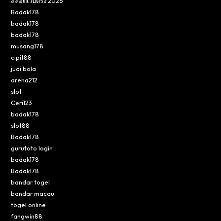
สล็อตเว็บตรง 2026
Badak178
badak178
badak178
musang178
cipit88
judi bola
arena212
slot
Ceri123
badak178
slot88
Badak178
gurutoto login
badak178
Badak178
bandar togel
bandar macau
togel online
fangwin88