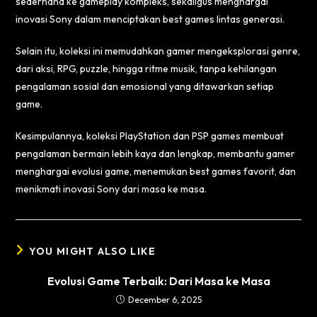
sederhana ke gameplay kompleks, sekaligus menghargai
inovasi Sony dalam menciptakan best games lintas generasi.
Selain itu, koleksi ini memudahkan gamer mengeksplorasi genre,
dari aksi, RPG, puzzle, hingga ritme musik, tanpa kehilangan
pengalaman sosial dan emosional yang ditawarkan setiap
game.
Kesimpulannya, koleksi PlayStation dan PSP games membuat
pengalaman bermain lebih kaya dan lengkap, membantu gamer
menghargai evolusi game, menemukan best games favorit, dan
menikmati inovasi Sony dari masa ke masa.
YOU MIGHT ALSO LIKE
Evolusi Game Terbaik: Dari Masa ke Masa
December 6, 2025