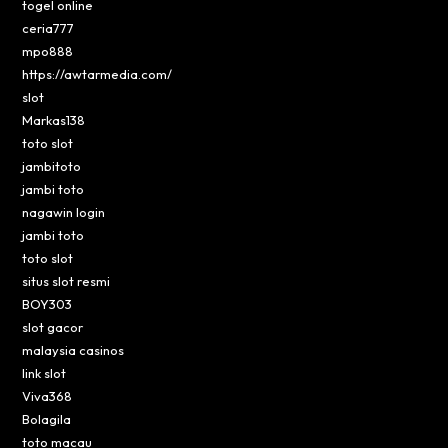
togel online
ceria777
mpo888
https://awtarmedia.com/
slot
Markas138
toto slot
jambitoto
jambi toto
nagawin login
jambi toto
toto slot
situs slot resmi
BOY303
slot gacor
malaysia casinos
link slot
Viva368
Bolagila
toto macau