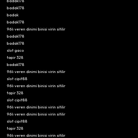
badak178
badak178
badak
badak178
96lı veren dinimi binisi virin sitilir
badak178
badak178
slot gaco
tapir 328
badak178
96lı veren dinimi binisi virin sitilir
slot cipit88
96lı veren dinimi binisi virin sitilir
tapir 328
slot cipit88
96lı veren dinimi binisi virin sitilir
96lı veren dinimi binisi virin sitilir
slot cipit88
tapir 328
96lı veren dinimi binisi virin sitilir