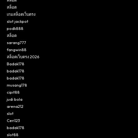
สล็อต
สล็อต
เกมสล็อตเว็บตรง
slot jackpot
podk888
สล็อต
sarang777
fangwin88
สล็อตเว็บตรง 2026
Badak178
badak178
badak178
musang178
cipit88
judi bola
arena212
slot
Ceri123
badak178
slot88