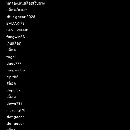
ทดลองเล่นสล็อตเว็บตรง
สล็อตเว็บตรง
situs gacor 2026
BADAK178
FANGWIN88
fangwin88
เว็บสล็อต
สล็อต
togel
dadu777
fangwin88
cipit88
สล็อต
depo 5k
สล็อต
dewa787
musang178
slot gacor
slot gacor