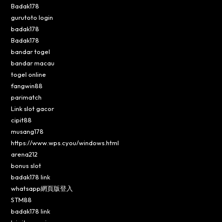
Badak178
gurutoto login
badak178
Badak178
bandar togel
bandar macau
togel online
fangwin88
parimatch
Link slot gacor
cipit88
musang178
https://www.wps.cyou/windows.html
arena212
bonus slot
badak178 link
whatsapp網頁版登入
STM88
badak178 link