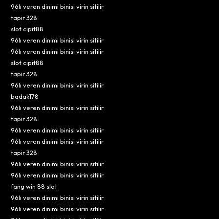
96lı veren dinimi binisi virin sitilir
tapir 328
slot cipit88
96lı veren dinimi binisi virin sitilir
96lı veren dinimi binisi virin sitilir
slot cipit88
tapir 328
96lı veren dinimi binisi virin sitilir
badak178
96lı veren dinimi binisi virin sitilir
tapir 328
96lı veren dinimi binisi virin sitilir
96lı veren dinimi binisi virin sitilir
tapir 328
96lı veren dinimi binisi virin sitilir
96lı veren dinimi binisi virin sitilir
fang win 88 slot
96lı veren dinimi binisi virin sitilir
96lı veren dinimi binisi virin sitilir